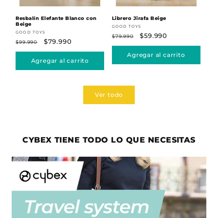
Resbalín Elefante Blanco con
Librero Jirafa Beige
Pon
Beige
Proveedor:
Pr
GOOD TOYS
GOO
Proveedor:
GOOD TOYS
Precio
Precio
$59.990
Pr
$79.990
$89
Precio
Precio
$79.990
$99.990
habitual
de
ha
habitual
de
Agregar al carrito
oferta
Agregar al carrito
oferta
Ver todo
CYBEX TIENE TODO LO QUE NECESITAS