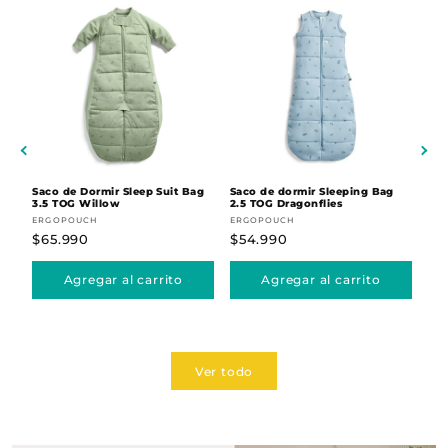
Saco de Dormir Sleep Suit Bag
Saco de dormir Sleeping Bag
Sac
3.5 TOG Willow
2.5 TOG Dragonflies
Erg
Proveedor:
Proveedor:
Pr
ERGOPOUCH
ERGOPOUCH
ER
Precio
$65.990
Precio
$54.990
Pr
$5
habitual
habitual
ha
Agregar al carrito
Agregar al carrito
Ver todo