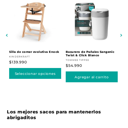
Silla de comer evolutiva Enock
Basurero de Pañales Sangenic
CA
Twist & Click Blanco
Proveedor:
Pr
KINDERKRAFT
WAT
Proveedor:
TOMMEE TIPPEE
Precio
$139.990
Pr
$3
Precio
$54.990
habitual
ha
habitual
Seleccionar opciones
Agregar al carrito
Los mejores sacos para mantenerlos
abrigaditos