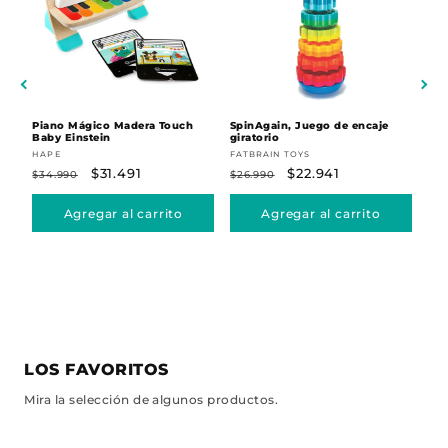
Piano Mágico Madera Touch
SpinAgain, Juego de encaje
Mal
Baby Einstein
giratorio
Chi
Proveedor:
Proveedor:
Pr
HAPE
FATBRAIN TOYS
TRU
Precio
Precio
$31.491
Precio
Precio
$22.941
Pr
$34.990
$26.990
$69
habitual
de
habitual
de
ha
Agregar al carrito
Agregar al carrito
oferta
oferta
10% OFF
15% OFF
LOS FAVORITOS
Mira la selección de algunos productos.