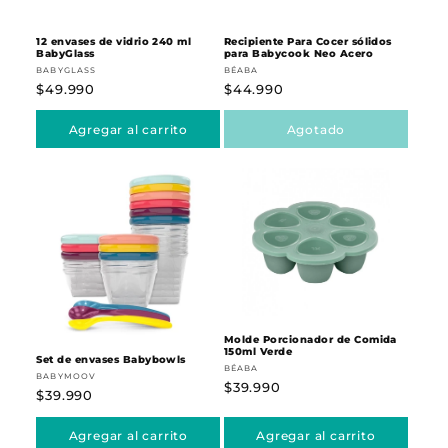
12 envases de vidrio 240 ml
Recipiente Para Cocer sólidos
NUEVO
BabyGlass
para Babycook Neo Acero
Proveedor:
Proveedor:
BABYGLASS
BÉABA
Precio
$49.990
Precio
$44.990
habitual
habitual
Agregar al carrito
Agotado
Molde Porcionador de Comida
150ml Verde
Set de envases Babybowls
Proveedor:
BÉABA
Proveedor:
BABYMOOV
Precio
$39.990
Precio
$39.990
habitual
habitual
Agregar al carrito
Agregar al carrito