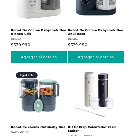
n
:
Robot De Cocina Babycook Neo
Robot De Cocina Babycook Neo
Blanco Gris
Azul Rosa
Proveedor:
Proveedor:
BÉABA
BÉABA
Precio
$339.990
Precio
$339.990
habitual
habitual
Agregar al carrito
Agregar al carrito
Agotado
Robot de cocina Nutribaby One
Kit GoPrep Calentador Feed
Maker
Proveedor:
BABYMOOV
TOMMEE TIPPEE