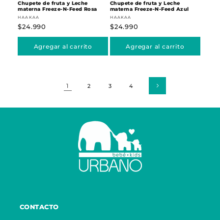
Chupete de fruta y Leche
Chupete de fruta y Leche
materna Freeze-N-Feed Rosa
materna Freeze-N-Feed Azul
Proveedor:
Proveedor:
HAAKAA
HAAKAA
Precio
$24.990
Precio
$24.990
habitual
habitual
Agregar al carrito
Agregar al carrito
1
2
3
4
CONTACTO