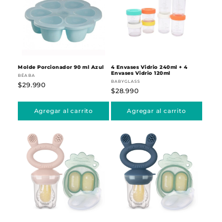
Molde Porcionador 90 ml Azul
4 Envases Vidrio 240ml + 4
Envases Vidrio 120ml
Proveedor:
BÉABA
Proveedor:
BABYGLASS
Precio
$29.990
Precio
$28.990
habitual
habitual
Agregar al carrito
Agregar al carrito