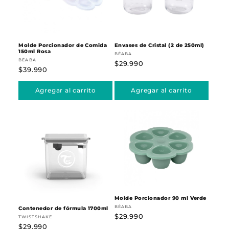
Molde Porcionador de Comida
Envases de Cristal (2 de 250ml)
150ml Rosa
Proveedor:
BÉABA
Proveedor:
BÉABA
Precio
$29.990
Precio
$39.990
habitual
habitual
Agregar al carrito
Agregar al carrito
Molde Porcionador 90 ml Verde
Proveedor:
BÉABA
Contenedor de fórmula 1700ml
Precio
$29.990
Proveedor:
TWISTSHAKE
Precio
$29.990
habitual