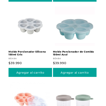
Molde Porcionador Silicona
Molde Porcionador de Comida
150ml Gris
150ml Azul
Proveedor:
Proveedor:
BÉABA
BÉABA
Precio
$39.990
Precio
$39.990
habitual
habitual
Agregar al carrito
Agregar al carrito