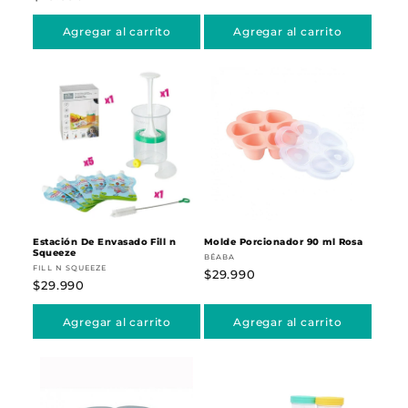
habitual
Agregar al carrito
Agregar al carrito
Estación De Envasado Fill n
Molde Porcionador 90 ml Rosa
Squeeze
Proveedor:
BÉABA
Proveedor:
FILL N SQUEEZE
Precio
$29.990
Precio
$29.990
habitual
habitual
Agregar al carrito
Agregar al carrito