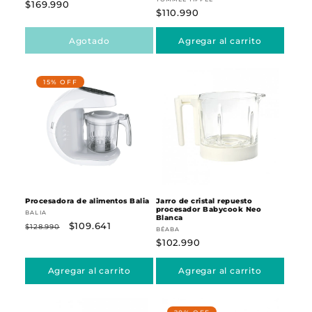
Proveedor:
Precio
$169.990
Precio
$110.990
habitual
habitual
Agotado
Agregar al carrito
Procesadora de alimentos Balia
Jarro de cristal repuesto
procesador Babycook Neo
Proveedor:
BALIA
Blanca
Precio
Precio
$109.641
$128.990
Proveedor:
BÉABA
habitual
de
Precio
$102.990
oferta
habitual
15% OFF
Agregar al carrito
Agregar al carrito