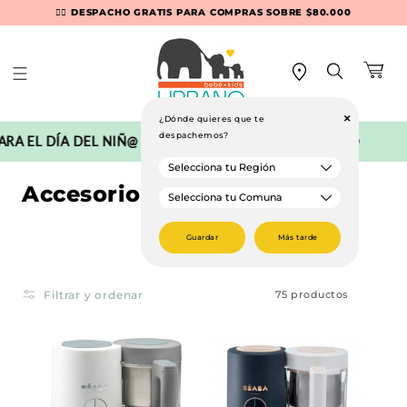
Ir
👉🏻 DESPACHO GRATIS PARA COMPRAS SOBRE $80.000
🚛💨 DESPACHO EXPRESS EN RM (Recibe en 90 min)
directamente
al contenido
Carrito
+
¿Dónde quieres que te
despachemos?
EL DÍA DEL NIÑ@ CON SUPER DESCUENTOS!! 🧸🎁🎯
ANT
C
Accesorios Comida
o
Guardar
Más tarde
l
e
Filtrar y ordenar
75 productos
c
c
i
ó