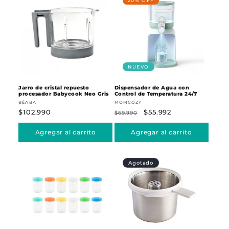
Jarro de cristal repuesto
Dispensador de Agua con
procesador Babycook Neo Gris
Control de Temperatura 24/7
Proveedor:
Proveedor:
BÉABA
MOMCOZY
Precio
$102.990
Precio
Precio
$55.992
$69.990
habitual
habitual
de
Agregar al carrito
Agregar al carrito
oferta
Agotado
20% OFF