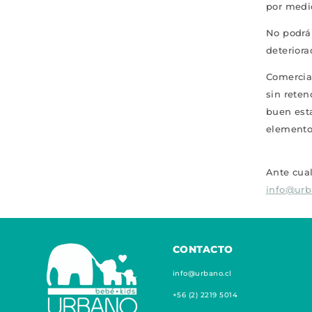
por medio
No podrá 
deterior
Comercia
sin reten
buen est
elementos
Ante cual
info@urb
CONTACTO
info@urbano.cl
+56 (2) 2219 5014