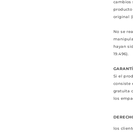
cambios s
producto
original 
No se re
manipula
hayan si
19.496).
GARANTÍ
Si el pro
consiste 
gratuita 
los empa
DERECH
los clien