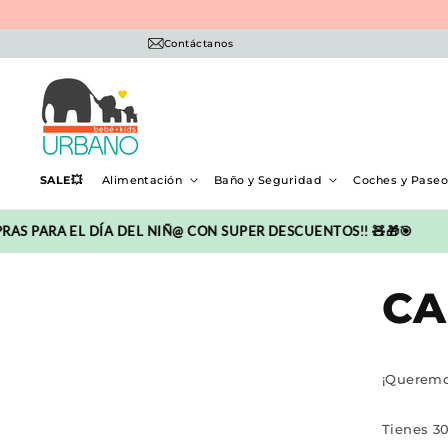
Ir
directamente
al contenido
Contáctanos
SALE💥
Alimentación
Baño y Seguridad
Coches y Pase
 PARA EL DÍA DEL NIÑ@ CON SUPER DESCUENTOS!! 🧸🎁🎯
CA
¡Queremo
Tienes 30