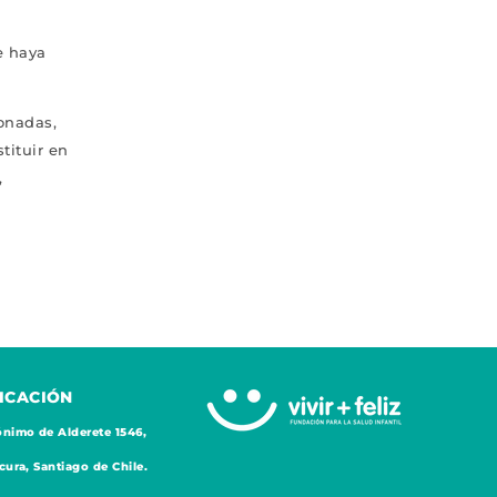
e haya
onadas,
tituir en
,
ICACIÓN
nimo de Alderete 1546,
cura, Santiago de Chile.