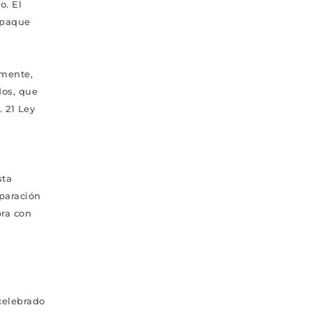
o. El
mpaque
amente,
dos, que
 21 Ley
sta
eparación
pra con
 celebrado