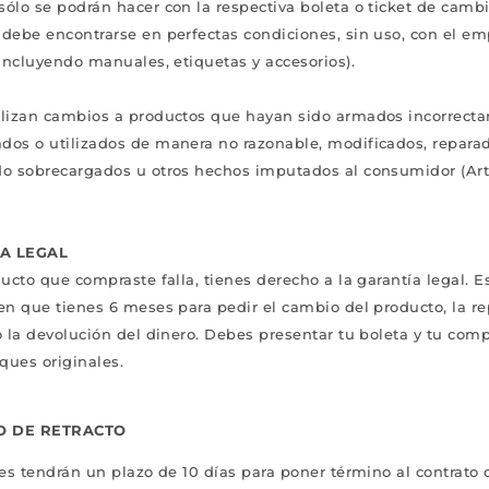
ólo se podrán hacer con la respectiva boleta o ticket de cambi
 debe encontrarse en perfectas condiciones, sin uso, con el e
(incluyendo manuales, etiquetas y accesorios).
alizan cambios a productos que hayan sido armados incorrect
dos o utilizados de manera no razonable, modificados, repara
do sobrecargados u otros hechos imputados al consumidor (Art.
A LEGAL
ducto que compraste falla, tienes derecho a la garantía legal. E
en que tienes 6 meses para pedir el cambio del producto, la r
o la devolución del dinero. Debes presentar tu boleta y tu com
ques originales.
O DE RETRACTO
tes tendrán un plazo de 10 días para poner término al contrato