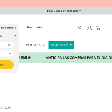
▶️
Síguenos en Instagram
Búsqueda
a tu comuna
+
s?
Iniciar
Carrito
sesión
bles y Deco
Vestuario
CLUB BEBÉ 🎁
ENTOS!! 🧸🎁🎯
ANTICIPA LAS COMPRAS PARA EL DÍA DEL
arde
o. Los