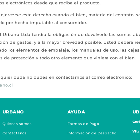
s electrónicos desde que reciba el producto.
ejercerse este derecho cuando el bien, materia del contrato, s
ado por hecho imputable al consumidor.
l Urbano Ltda tendrá la obligación de devolverle las sumas ab
ción de gastos, y a la mayor brevedad posible. Usted deberá res
ado los elementos de embalaje, los manuales de uso, las cajas
 de protección y todo otro elemento que viniera con el bien.
quier duda no dudes en contactarnos al correo electrónico:
ano.cl
URBANO
AYUDA
UB
Geró
Quienes somos
Formas de Pago
Vita
Contáctanos
Información de Despacho