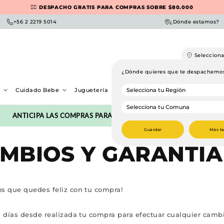
👉🏻 DESPACHO GRATIS PARA COMPRAS SOBRE $80.000
🚛💨 DESPACHO EXPRESS EN RM (Recibe en 90 min)
+56 2 2219 5014
¿Dónde estamos?
Seleccion
¿Dónde quieres que te despachemo
o
Cuidado Bebe
Juguetería
Maternidad y Lactancia
Mue
ANTICIPA LAS COMPRAS PARA EL DÍA DEL NIÑ@ CON SUPER DESCU
Guardar
Más t
MBIOS Y GARANTÍA
s que quedes feliz con tu compra!
 días desde realizada tu compra para efectuar cualquier cambi