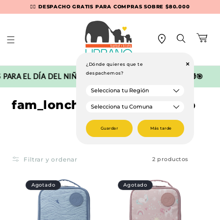
Ir
👉🏻 DESPACHO GRATIS PARA COMPRAS SOBRE $80.000
🚛💨 DESPACHO EXPRESS EN RM (Recibe en 90 min)
directamente
al contenido
Carrito
+
¿Dónde quieres que te
despachemos?
PARA EL DÍA DEL NIÑ@ CON SUPER DESCUENTOS!! 🧸🎁🎯
C
fam_lonchera-bolso-termico
o
Guardar
Más tarde
l
e
Filtrar y ordenar
2 productos
c
c
Agotado
Agotado
i
ó