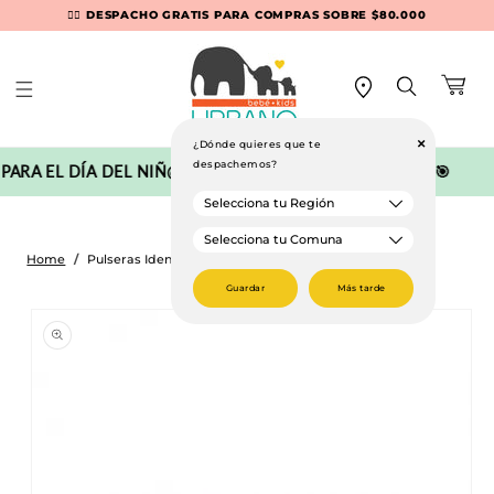
Ir
👉🏻 DESPACHO GRATIS PARA COMPRAS SOBRE $80.000
🚛💨 DESPACHO EXPRESS EN RM (Recibe en 90 min)
directamente
al contenido
Carrito
+
¿Dónde quieres que te
despachemos?
RA EL DÍA DEL NIÑ@ CON SUPER DESCUENTOS!! 🧸🎁🎯
Home
/
Pulseras Identificación de Alergias Infoband Autos
Ir
Guardar
Más tarde
directamente
a la
información
del producto