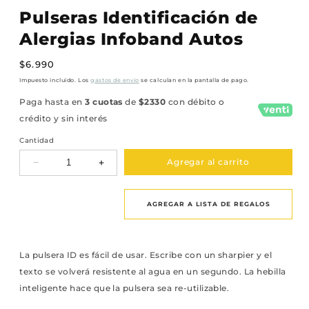
Pulseras Identificación de
Alergias Infoband Autos
Precio
$6.990
habitual
Impuesto incluido. Los
gastos de envío
se calculan en la pantalla de pago.
Paga hasta en
3 cuotas
de
$2330
con débito o
crédito y sin interés
Cantidad
Agregar al carrito
Reducir
Aumentar
cantidad
cantidad
para
para
Pulseras
Pulseras
AGREGAR A LISTA DE REGALOS
Identificación
Identificación
de
de
Alergias
Alergias
Infoband
Infoband
La pulsera ID es fácil de usar. Escribe con un sharpier y el
Autos
Autos
texto se volverá resistente al agua en un segundo. La hebilla
inteligente hace que la pulsera sea re-utilizable.